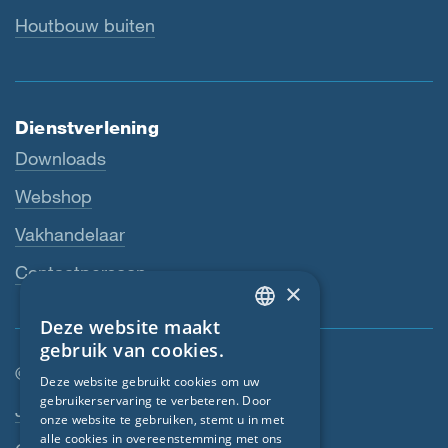
Houtbouw buiten
Dienstverlening
Downloads
Webshop
Vakhandelaar
Contactpersoon
×
Deze website maakt
ENGLISH
gebruik van cookies.
GERMAN
© SIGA 2026
Deze website gebruikt cookies om uw
gebruikerservaring te verbeteren. Door
FRENCH
Footer-navigatie
Jobs
onze website te gebruiken, stemt u in met
CZECH
alle cookies in overeenstemming met ons