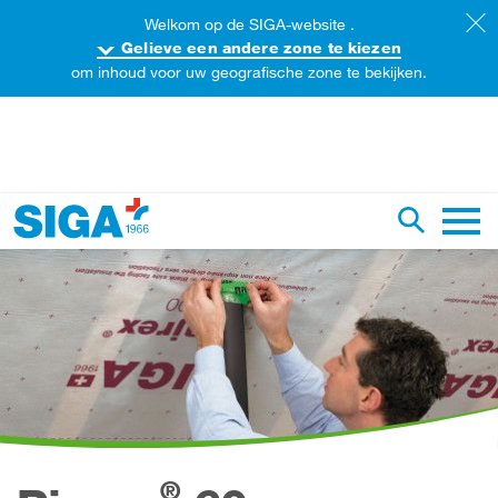
Welkom op de SIGA-website .
Gelieve een andere zone te kiezen
om inhoud voor uw geografische zone te bekijken.
oorzoek de website
Zoekopdr
Hoofd
®