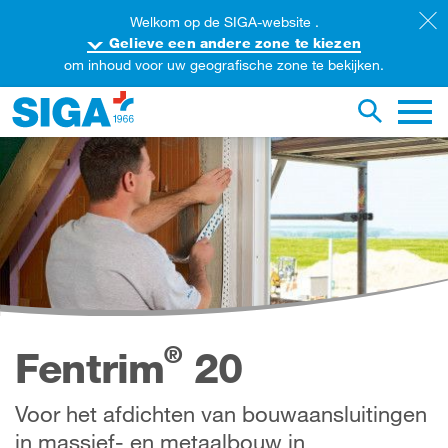
Welkom op de SIGA-website .
Gelieve een andere zone te kiezen
om inhoud voor uw geografische zone te bekijken.
oorzoek de website
Zoekopdr
Hoofd
®
Fentrim
20
Voor het afdichten van bouwaansluitingen
in massief- en metaalbouw in