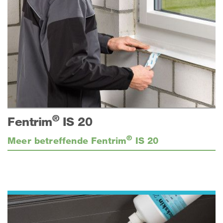
®
Fentrim
IS 20
®
Meer betreffende Fentrim
IS 20