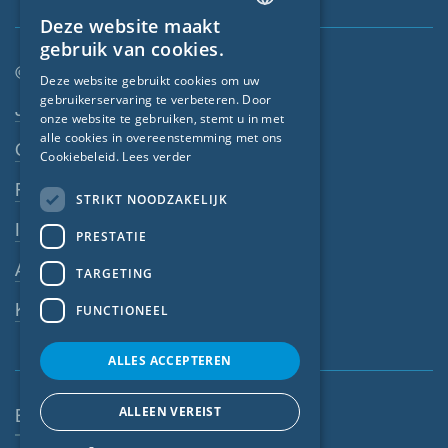
Deze website maakt
ENGLISH
gebruik van cookies.
GERMAN
© SIGA 2026
Deze website gebruikt cookies om uw
gebruikerservaring te verbeteren. Door
FRENCH
Footer-navigatie
Jobs
onze website te gebruiken, stemt u in met
CZECH
alle cookies in overeenstemming met ons
Contact
Cookiebeleid.
Lees verder
ITALIAN
Privacyverklaring
STRIKT NOODZAKELIJK
LATVIAN
Impressum
PRESTATIE
LITHUANIAN
Algemene voorwaarden
DUTCH
TARGETING
POLISH
Klokkenluiderssysteem
FUNCTIONEEL
SWEDISH
ALLES ACCEPTEREN
NORWEGIAN
ESTONIAN
ALLEEN VEREIST
België (NL)
SLOVAK