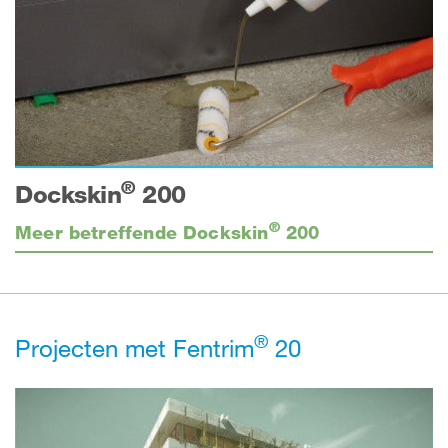
®
Dockskin
200
®
Meer betreffende Dockskin
200
®
Projecten met Fentrim
20