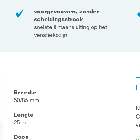
voorgevouwen, zonder
scheidingsstrook
snelste lijmaansluiting op het
vensterkozijn
L
Breedte
50/85 mm
N
Lengte
C
25 m
v
Doos