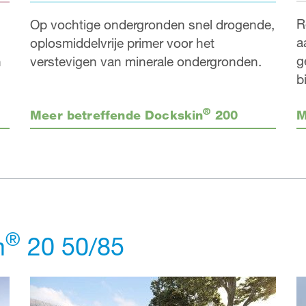
R
Op vochtige ondergronden snel drogende,
a
oplosmiddelvrije primer voor het
g
n
verstevigen van minerale ondergronden.
b
®
Meer betreffende Dockskin
200
M
®
m
20 50/85