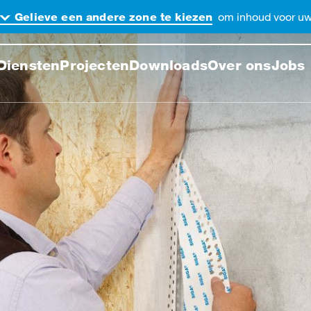
om inhoud voor uw 
Gelieve een andere zone te kiezen
ek de website
Diensten
Projecten
Downloads
Over ons
Jobs