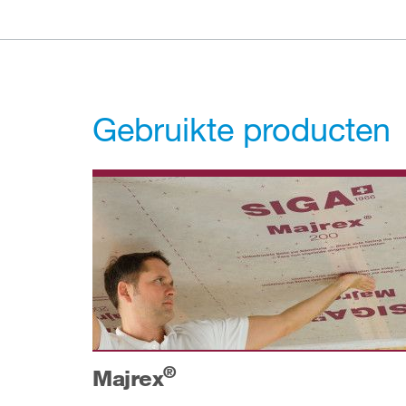
Gebruikte producten
®
Majrex