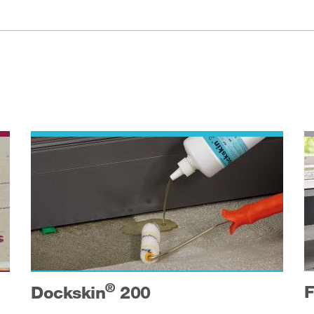
®
F
Dockskin
200