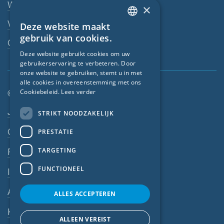
Webshop
×
Vakhandelaar
Deze website maakt
ENGLISH
gebruik van cookies.
Contactpersoon
GERMAN
Deze website gebruikt cookies om uw
gebruikerservaring te verbeteren. Door
FRENCH
onze website te gebruiken, stemt u in met
CZECH
alle cookies in overeenstemming met ons
© SIGA 2026
Cookiebeleid.
Lees verder
ITALIAN
Footer-navigatie
Jobs
STRIKT NOODZAKELIJK
LATVIAN
Contact
PRESTATIE
LITHUANIAN
DUTCH
TARGETING
Privacyverklaring
POLISH
FUNCTIONEEL
Impressum
SWEDISH
Algemene voorwaarden
ALLES ACCEPTEREN
NORWEGIAN
Klokkenluiderssysteem
ESTONIAN
ALLEEN VEREIST