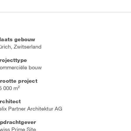
laats gebouw
ürich, Zwitserland
rojecttype
ommerciële bouw
rootte project
5 000 m²
rchitect
elix Partner Architektur AG
pdrachtgever
wiss Prime Site