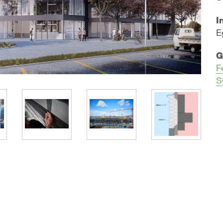
I
E
G
F
S