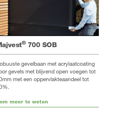
®
ajvest
700 SOB
obuuste gevelbaan met acrylaatcoating
oor gevels met blijvend open voegen tot
0mm met een oppervlakteaandeel tot
0%.
om meer te weten