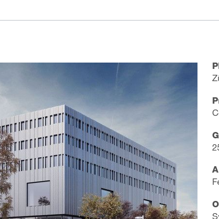
P
Z
P
C
G
2
A
F
O
S