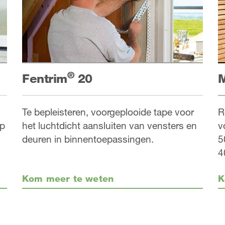
®
Fentrim
20
M
Te bepleisteren, voorgeplooide tape voor
R
op
het luchtdicht aansluiten van vensters en
v
deuren in binnentoepassingen.
5
4
Kom meer te weten
K