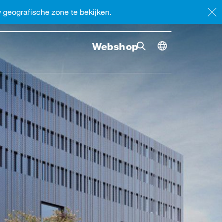
geografische zone te bekijken.
Webshop
Zoekopdracht
Zoekopdr
Toggle dimensi
Zoekopdracht omsc