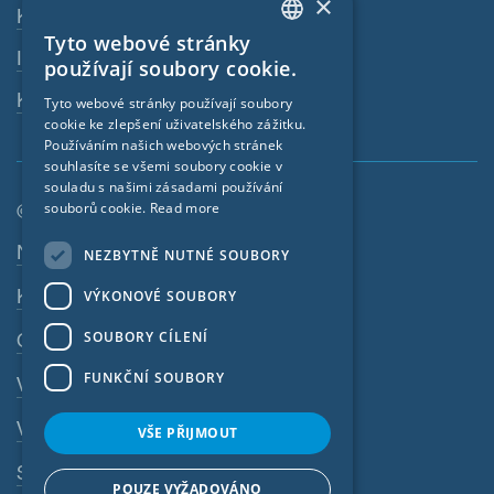
×
Ke stažení
Tyto webové stránky
ENGLISH
Internetový obchod
používají soubory cookie.
GERMAN
Kontaktní osoba
Tyto webové stránky používají soubory
cookie ke zlepšení uživatelského zážitku.
FRENCH
Používáním našich webových stránek
CZECH
souhlasíte se všemi soubory cookie v
souladu s našimi zásadami používání
ITALIAN
souborů cookie.
Read more
© SIGA 2026
LATVIAN
Navigace zápatí
Nabídky práce
NEZBYTNĚ NUTNÉ SOUBORY
LITHUANIAN
Kontakt
VÝKONOVÉ SOUBORY
DUTCH
SOUBORY CÍLENÍ
Ochrana osobních údajů
POLISH
FUNKČNÍ SOUBORY
Výtisk
SWEDISH
VOP
NORWEGIAN
VŠE PŘIJMOUT
ESTONIAN
Systém whistleblowingu
POUZE VYŽADOVÁNO