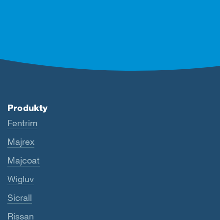
Produkty
Fentrim
Majrex
Majcoat
Wigluv
Sicrall
Rissan