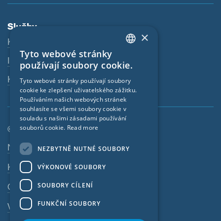
Služby
×
Ke stažení
Tyto webové stránky
ENGLISH
Internetový obchod
používají soubory cookie.
GERMAN
Kontaktní osoba
Tyto webové stránky používají soubory
cookie ke zlepšení uživatelského zážitku.
FRENCH
Používáním našich webových stránek
CZECH
souhlasíte se všemi soubory cookie v
souladu s našimi zásadami používání
ITALIAN
souborů cookie.
Read more
© SIGA 2026
LATVIAN
Navigace zápatí
Nabídky práce
NEZBYTNĚ NUTNÉ SOUBORY
LITHUANIAN
Kontakt
VÝKONOVÉ SOUBORY
DUTCH
SOUBORY CÍLENÍ
Ochrana osobních údajů
POLISH
FUNKČNÍ SOUBORY
Výtisk
SWEDISH