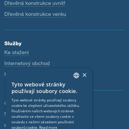
Dřevěná konstrukce uvnitř
Dřevěná konstrukce venku
Služby
Ke stažení
Internetový obchod
×
Kontaktní osoba
Tyto webové stránky
ENGLISH
používají soubory cookie.
GERMAN
Tyto webové stránky používají soubory
© SIGA 2026
cookie ke zlepšení uživatelského zážitku.
FRENCH
Používáním našich webových stránek
Navigace zápatí
Nabídky práce
CZECH
souhlasíte se všemi soubory cookie v
souladu s našimi zásadami používání
Kontakt
ITALIAN
souborů cookie.
Read more