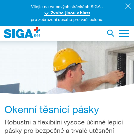
Vítejte na webových stránkách SIGA .
Zvolte jinou oblast
pro zobrazení obsahu pro vaši polohu.
yhledat na této webové stránce
Přepnout
Hlavn
Okenní těsnicí pásky
Robustní a flexibilní vysoce účinné lepicí
pásky pro bezpečné a trvalé utěsnění