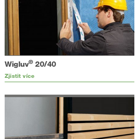
®
Wigluv
20/40
Zjistit více