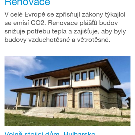
Renovace
V celé Evropě se zpřísňují zákony týkající
se emisí CO2. Renovace plášťů budov
snižuje potřebu tepla a zajišťuje, aby byly
budovy vzduchotěsné a větrotěsné.
Volně stojící dům, Bulharsko