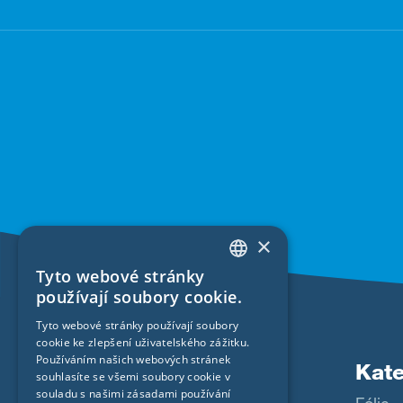
×
Tyto webové stránky
ENGLISH
používají soubory cookie.
GERMAN
Tyto webové stránky používají soubory
cookie ke zlepšení uživatelského zážitku.
FRENCH
Používáním našich webových stránek
Produkty
Kate
CZECH
souhlasíte se všemi soubory cookie v
souladu s našimi zásadami používání