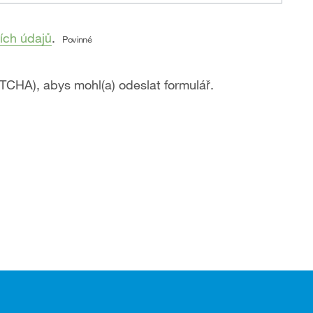
ích údajů
.
Povinné
PTCHA), abys mohl(a) odeslat formulář.