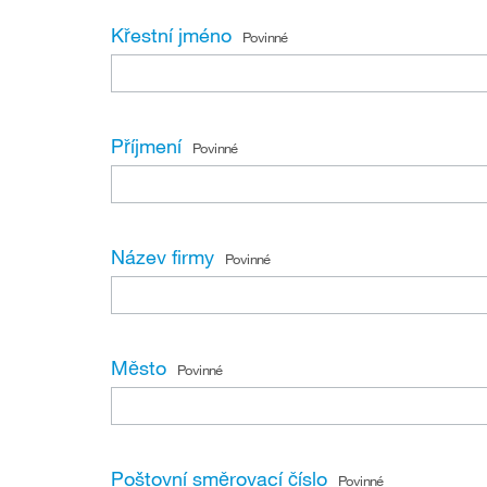
Křestní jméno
Povinné
Příjmení
Povinné
Název firmy
Povinné
Město
Povinné
Poštovní směrovací číslo
Povinné