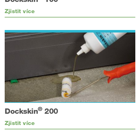
Zjistit více
®
Dockskin
200
Zjistit více