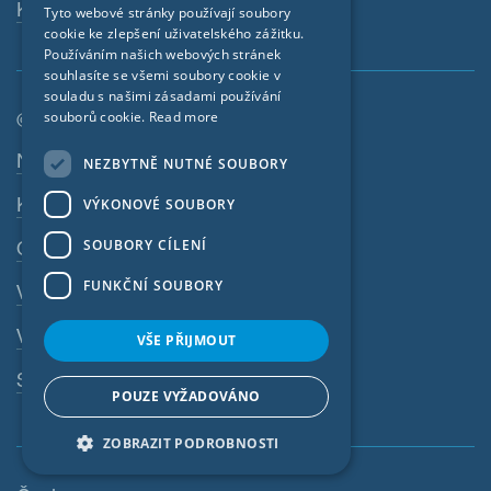
Kontaktní osoba
Tyto webové stránky používají soubory
cookie ke zlepšení uživatelského zážitku.
FRENCH
Používáním našich webových stránek
CZECH
souhlasíte se všemi soubory cookie v
souladu s našimi zásadami používání
ITALIAN
© SIGA 2026
souborů cookie.
Read more
LATVIAN
Navigace zápatí
Nabídky práce
NEZBYTNĚ NUTNÉ SOUBORY
LITHUANIAN
Kontakt
VÝKONOVÉ SOUBORY
DUTCH
SOUBORY CÍLENÍ
Ochrana osobních údajů
POLISH
FUNKČNÍ SOUBORY
Výtisk
SWEDISH
VOP
NORWEGIAN
VŠE PŘIJMOUT
ESTONIAN
Systém whistleblowingu
POUZE VYŽADOVÁNO
SLOVAK
ZOBRAZIT PODROBNOSTI