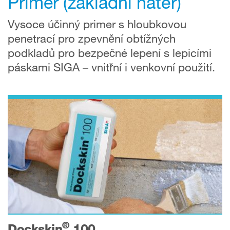
Primer (základní nátěr)
Vysoce účinný primer s hloubkovou
penetrací pro zpevnění obtížných
podkladů pro bezpečné lepení s lepicími
páskami SIGA – vnitřní i venkovní použití.
®
Dockskin
100