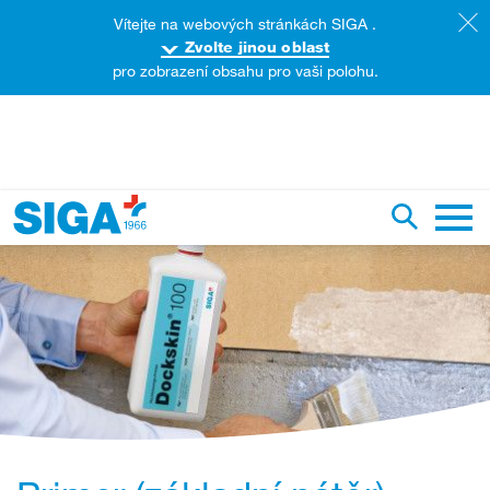
Vítejte na webových stránkách SIGA .
Zvolte jinou oblast
pro zobrazení obsahu pro vaši polohu.
yhledat na této webové stránce
Přepnout
Hlavn