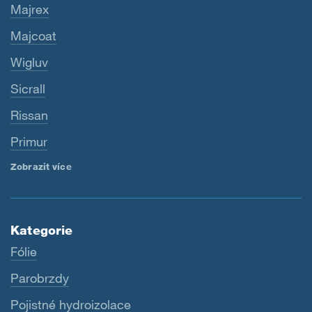
Majrex
Majcoat
Wigluv
Sicrall
Rissan
Primur
Zobrazit více
Kategorie
Fólie
Parobrzdy
Pojistné hydroizolace