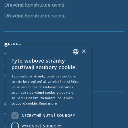
Dřevěná konstrukce uvnitř
Dřevěná konstrukce venku
Služby
×
Ke stažení
Tyto webové stránky
ENGLISH
Internetový obchod
používají soubory cookie.
GERMAN
Kontaktní osoba
Tyto webové stránky používají soubory
cookie ke zlepšení uživatelského zážitku.
FRENCH
Používáním našich webových stránek
CZECH
souhlasíte se všemi soubory cookie v
souladu s našimi zásadami používání
ITALIAN
souborů cookie.
Read more
© SIGA 2026
LATVIAN
Navigace zápatí
Nabídky práce
NEZBYTNĚ NUTNÉ SOUBORY
LITHUANIAN
Kontakt
VÝKONOVÉ SOUBORY