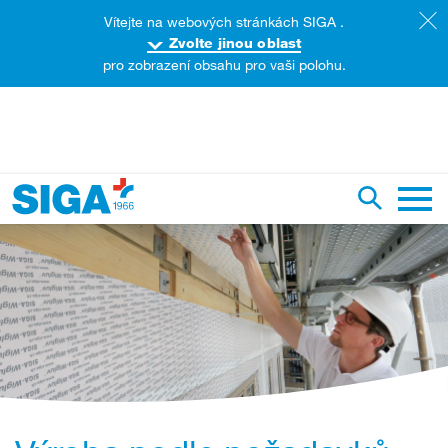
Vítejte na webových stránkách SIGA .
Zvolte jinou oblast
pro zobrazení obsahu pro vaši polohu.
yhledat na této webové stránce
Přepnout
Hlavn