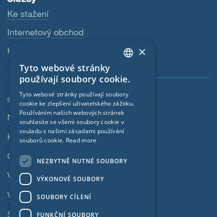
Ke stažení
Internetový obchod
×
Kontaktní osoba
Tyto webové stránky
ENGLISH
používají soubory cookie.
GERMAN
Tyto webové stránky používají soubory
© SIGA 2026
cookie ke zlepšení uživatelského zážitku.
FRENCH
Používáním našich webových stránek
Navigace zápatí
Nabídky práce
CZECH
souhlasíte se všemi soubory cookie v
souladu s našimi zásadami používání
Kontakt
ITALIAN
souborů cookie.
Read more
LATVIAN
Ochrana osobních údajů
NEZBYTNĚ NUTNÉ SOUBORY
LITHUANIAN
Výtisk
VÝKONOVÉ SOUBORY
DUTCH
VOP
SOUBORY CÍLENÍ
POLISH
Systém whistleblowingu
FUNKČNÍ SOUBORY