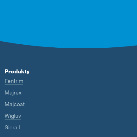
Produkty
Fentrim
Majrex
Majcoat
Wigluv
Sicrall