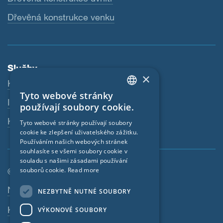
Dřevěná konstrukce venku
Služby
×
Ke stažení
Tyto webové stránky
ENGLISH
Internetový obchod
používají soubory cookie.
GERMAN
Kontaktní osoba
Tyto webové stránky používají soubory
cookie ke zlepšení uživatelského zážitku.
FRENCH
Používáním našich webových stránek
CZECH
souhlasíte se všemi soubory cookie v
souladu s našimi zásadami používání
ITALIAN
souborů cookie.
Read more
© SIGA 2026
LATVIAN
Navigace zápatí
Nabídky práce
NEZBYTNĚ NUTNÉ SOUBORY
LITHUANIAN
Kontakt
VÝKONOVÉ SOUBORY
DUTCH