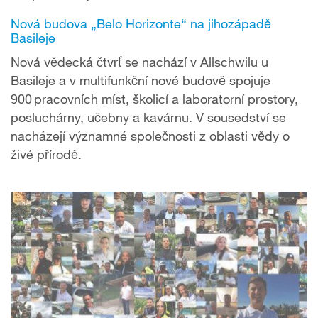
Nová budova „Belo Horizonte“ na jihozápadě
Basileje
Nová vědecká čtvrť se nachází v Allschwilu u
Basileje a v multifunkční nové budově spojuje
900 pracovních míst, školicí a laboratorní prostory,
posluchárny, učebny a kavárnu. V sousedství se
nacházejí významné společnosti z oblasti vědy o
živé přírodě.