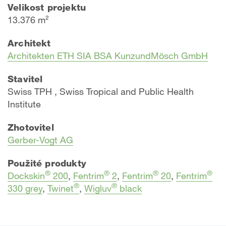
Velikost projektu
13.376 m²
Architekt
Architekten ETH SIA BSA KunzundMösch GmbH​
Stavitel
Swiss TPH , Swiss Tropical and Public Health
Institute
Zhotovitel
Gerber-Vogt AG
Použité produkty
®
®
®
®
Dockskin
200
,
Fentrim
2
,
Fentrim
20
,
Fentrim
®
®
330 grey
,
Twinet
,
Wigluv
black