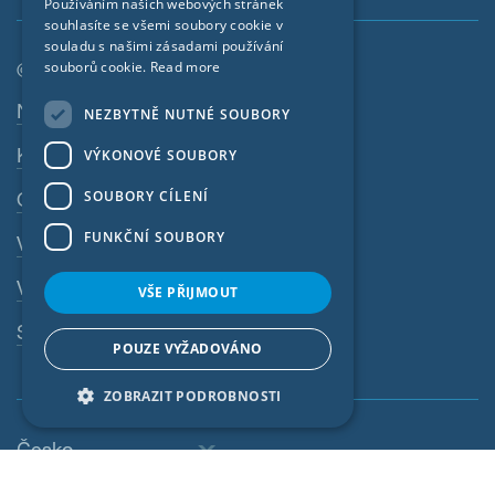
Používáním našich webových stránek
CZECH
souhlasíte se všemi soubory cookie v
souladu s našimi zásadami používání
ITALIAN
souborů cookie.
Read more
© SIGA 2026
LATVIAN
Navigace zápatí
Nabídky práce
NEZBYTNĚ NUTNÉ SOUBORY
LITHUANIAN
Kontakt
VÝKONOVÉ SOUBORY
DUTCH
SOUBORY CÍLENÍ
Ochrana osobních údajů
POLISH
FUNKČNÍ SOUBORY
Výtisk
SWEDISH
VOP
NORWEGIAN
VŠE PŘIJMOUT
ESTONIAN
Systém whistleblowingu
POUZE VYŽADOVÁNO
SLOVAK
ZOBRAZIT PODROBNOSTI
Česko