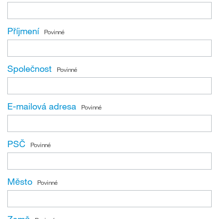
Příjmení
Povinné
Společnost
Povinné
E-mailová adresa
Povinné
PSČ
Povinné
Město
Povinné