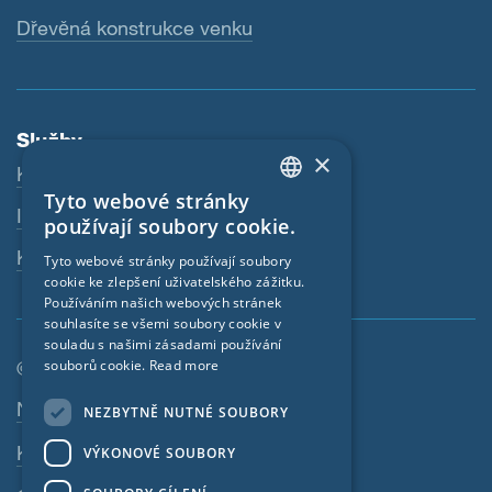
Dřevěná konstrukce venku
Služby
×
Ke stažení
Tyto webové stránky
ENGLISH
Internetový obchod
používají soubory cookie.
GERMAN
Kontaktní osoba
Tyto webové stránky používají soubory
cookie ke zlepšení uživatelského zážitku.
FRENCH
Používáním našich webových stránek
CZECH
souhlasíte se všemi soubory cookie v
souladu s našimi zásadami používání
ITALIAN
souborů cookie.
Read more
© SIGA 2026
LATVIAN
Navigace zápatí
Nabídky práce
NEZBYTNĚ NUTNÉ SOUBORY
LITHUANIAN
Kontakt
VÝKONOVÉ SOUBORY
DUTCH