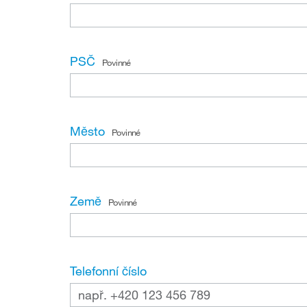
PSČ
Povinné
Město
Povinné
Země
Povinné
Telefonní číslo