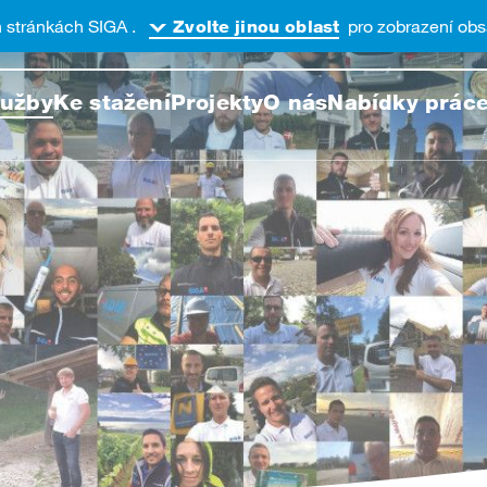
h stránkách SIGA .
pro zobrazení obs
Zvolte jinou oblast
at na této webové stránce
lužby
Ke stažení
Projekty
O nás
Nabídky prác