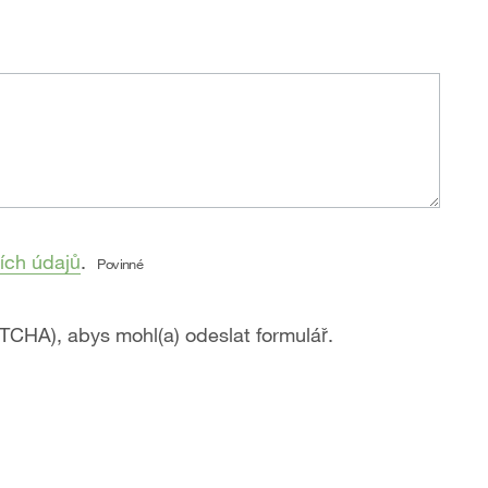
ích údajů
.
Povinné
PTCHA), abys mohl(a) odeslat formulář.