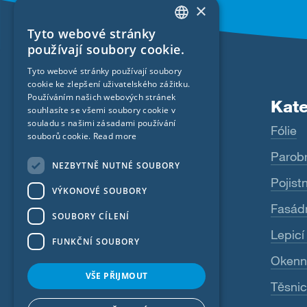
×
Tyto webové stránky
ENGLISH
používají soubory cookie.
GERMAN
Tyto webové stránky používají soubory
cookie ke zlepšení uživatelského zážitku.
FRENCH
Používáním našich webových stránek
Produkty
Kate
CZECH
souhlasíte se všemi soubory cookie v
souladu s našimi zásadami používání
Fentrim
Fólie
ITALIAN
souborů cookie.
Read more
Majrex
Parob
LATVIAN
NEZBYTNĚ NUTNÉ SOUBORY
LITHUANIAN
Majcoat
Pojist
VÝKONOVÉ SOUBORY
DUTCH
Wigluv
Fasádn
SOUBORY CÍLENÍ
POLISH
Sicrall
Lepicí
FUNKČNÍ SOUBORY
SWEDISH
Rissan
Okenní
NORWEGIAN
VŠE PŘIJMOUT
Primur
Těsnic
ESTONIAN