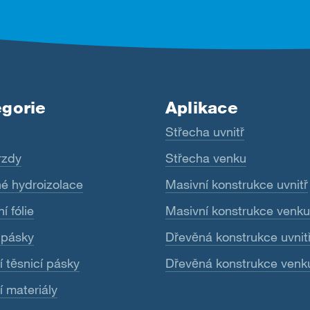
gorie
Aplikace
Střecha uvnitř
rzdy
Střecha venku
né hydroizolace
Masivní konstrukce uvnitř
í fólie
Masivní konstrukce venku
 pásky
Dřevěná konstrukce uvnit
 těsnicí pásky
Dřevěná konstrukce venk
í materiály