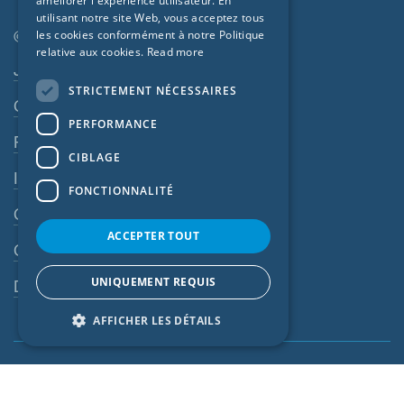
améliorer l'expérience utilisateur. En
FRENCH
utilisant notre site Web, vous acceptez tous
CZECH
© SIGA 2026
les cookies conformément à notre Politique
relative aux cookies.
Read more
ITALIAN
Navigation en pied de page
Jobs
STRICTEMENT NÉCESSAIRES
LATVIAN
Contact
PERFORMANCE
LITHUANIAN
Règles de confidentialité
DUTCH
CIBLAGE
Impressum
POLISH
FONCTIONNALITÉ
CGV
SWEDISH
ACCEPTER TOUT
NORWEGIAN
CGA
ESTONIAN
UNIQUEMENT REQUIS
Dispositif d’alerte
SLOVAK
AFFICHER LES DÉTAILS
France