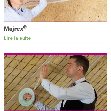
®
Majrex
Lire la suite