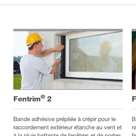
®
Fentrim
2
F
Bande adhésive prépliée à crépir pour le
B
raccordement extérieur étanche au vent et
r
à la pluie battante de fenêtres et de portes.
f