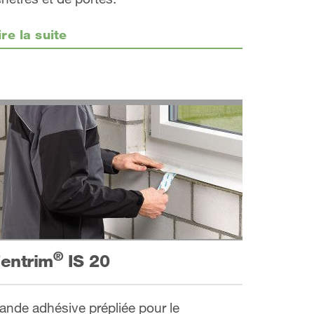
ire la suite
®
entrim
IS 20
ande adhésive prépliée pour le