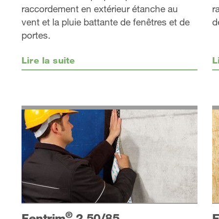
raccordement en extérieur étanche au
r
vent et la pluie battante de fenêtres et de
d
portes.
Lire la suite
L
®
Fentrim
2 50/85
F