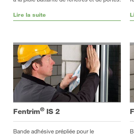
Lire la suite
L
®
Fentrim
IS 2
F
Bande adhésive prépliée pour le
B