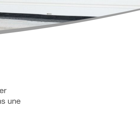
er
ns une