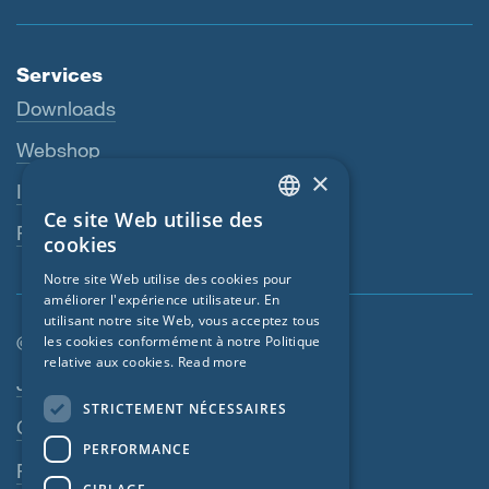
Services
Downloads
Webshop
×
Interlocuteur
Ce site Web utilise des
ENGLISH
Revendeurs
cookies
GERMAN
Notre site Web utilise des cookies pour
améliorer l'expérience utilisateur. En
FRENCH
utilisant notre site Web, vous acceptez tous
CZECH
© SIGA 2026
les cookies conformément à notre Politique
relative aux cookies.
Read more
ITALIAN
Navigation en pied de page
Jobs
STRICTEMENT NÉCESSAIRES
LATVIAN
Contact
PERFORMANCE
LITHUANIAN
Règles de confidentialité
DUTCH