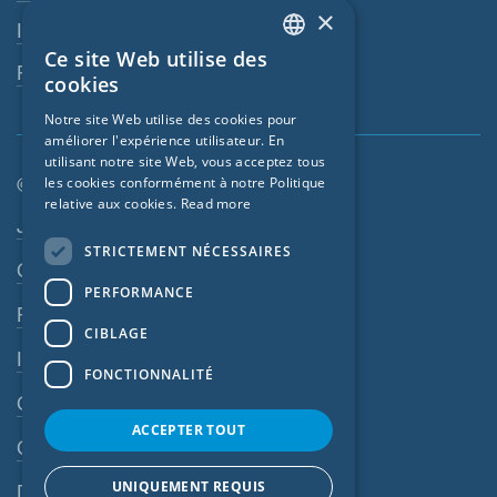
×
Interlocuteur
Ce site Web utilise des
ENGLISH
Revendeurs
cookies
GERMAN
Notre site Web utilise des cookies pour
améliorer l'expérience utilisateur. En
FRENCH
utilisant notre site Web, vous acceptez tous
CZECH
© SIGA 2026
les cookies conformément à notre Politique
relative aux cookies.
Read more
ITALIAN
Navigation en pied de page
Jobs
STRICTEMENT NÉCESSAIRES
LATVIAN
Contact
PERFORMANCE
LITHUANIAN
Règles de confidentialité
DUTCH
CIBLAGE
Impressum
POLISH
FONCTIONNALITÉ
CGV
SWEDISH
ACCEPTER TOUT
NORWEGIAN
CGA
ESTONIAN
UNIQUEMENT REQUIS
Dispositif d’alerte