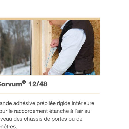
®
Corvum
12/48
ande adhésive prépliée rigide intérieure
our le raccordement étanche à l’air au
iveau des châssis de portes ou de
enêtres.