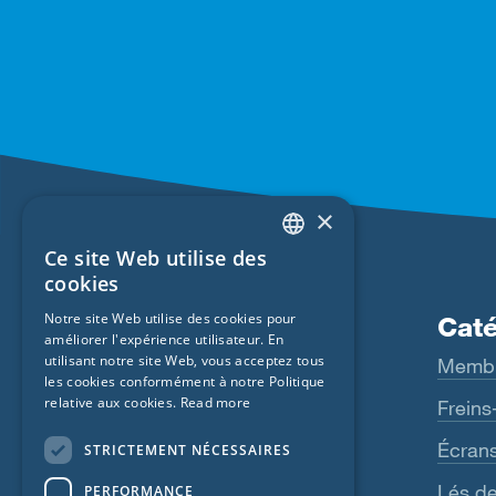
×
Ce site Web utilise des
ENGLISH
cookies
GERMAN
Notre site Web utilise des cookies pour
Produits
Caté
améliorer l'expérience utilisateur. En
FRENCH
utilisant notre site Web, vous acceptez tous
Fentrim
Memb
CZECH
les cookies conformément à notre Politique
relative aux cookies.
Read more
Majrex
Freins
ITALIAN
Majcoat
Écran
STRICTEMENT NÉCESSAIRES
LATVIAN
Wigluv
Lés de
PERFORMANCE
LITHUANIAN