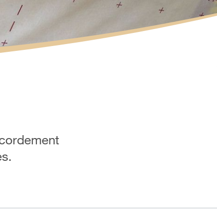
ccordement
es.