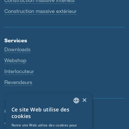
Construction massive intérieur
Construction massive extérieur
Services
Downloads
Webshop
Interlocuteur
Revendeurs
×
Ce site Web utilise des
© SIGA 2026
ENGLISH
cookies
Navigation en pied de page
Jobs
GERMAN
Notre site Web utilise des cookies pour