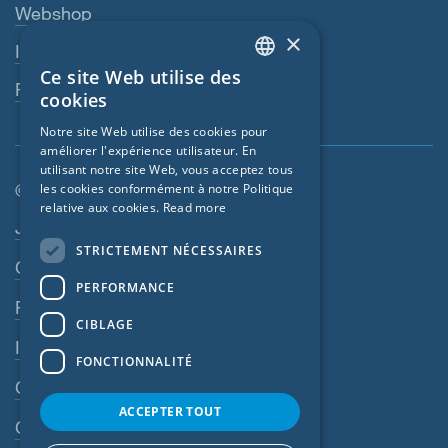
Webshop
×
Interlocuteur
Ce site Web utilise des
ENGLISH
Revendeurs
cookies
GERMAN
Notre site Web utilise des cookies pour
améliorer l'expérience utilisateur. En
FRENCH
utilisant notre site Web, vous acceptez tous
CZECH
© SIGA 2026
les cookies conformément à notre Politique
relative aux cookies.
Read more
ITALIAN
Navigation en pied de page
Jobs
STRICTEMENT NÉCESSAIRES
LATVIAN
Contact
PERFORMANCE
LITHUANIAN
Règles de confidentialité
DUTCH
CIBLAGE
Impressum
POLISH
FONCTIONNALITÉ
CGV
SWEDISH
ACCEPTER TOUT
NORWEGIAN
CGA