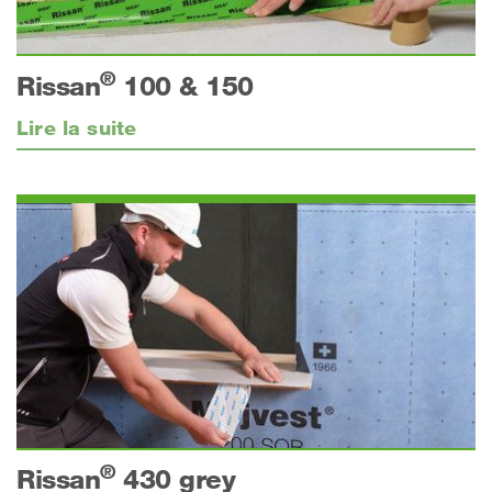
®
Rissan
100 & 150
Lire la suite
®
Rissan
430 grey