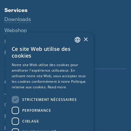
Services
Downloads
Webshop
×
Interlocuteur
Ce site Web utilise des
ENGLISH
Revendeurs
cookies
GERMAN
Notre site Web utilise des cookies pour
améliorer l'expérience utilisateur. En
FRENCH
utilisant notre site Web, vous acceptez tous
CZECH
© SIGA 2026
les cookies conformément à notre Politique
relative aux cookies.
Read more
ITALIAN
Navigation en pied de page
Jobs
STRICTEMENT NÉCESSAIRES
LATVIAN
Contact
PERFORMANCE
LITHUANIAN
Règles de confidentialité
DUTCH
CIBLAGE
Impressum
POLISH