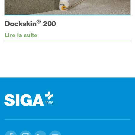
®
Dockskin
200
Lire la suite
Footer (pied de page)