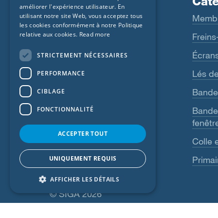
Produits
Caté
améliorer l'expérience utilisateur. En
FRENCH
utilisant notre site Web, vous acceptez tous
Fentrim
Memb
CZECH
les cookies conformément à notre Politique
relative aux cookies.
Read more
Majrex
Freins
ITALIAN
Majcoat
Écran
STRICTEMENT NÉCESSAIRES
LATVIAN
Wigluv
Lés de
PERFORMANCE
LITHUANIAN
DUTCH
Sicrall
Bande
CIBLAGE
POLISH
FONCTIONNALITÉ
Rissan
Bandes
fenêtr
SWEDISH
Primur
ACCEPTER TOUT
NORWEGIAN
Colle 
Voir plus
ESTONIAN
UNIQUEMENT REQUIS
Primai
SLOVAK
AFFICHER LES DÉTAILS
© SIGA 2026
Navigation en pied de page
Jobs
Contact
Règles de confidentiali