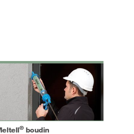
®
eltell
boudin