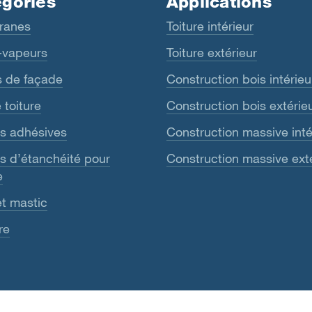
gories
Applications
ranes
Toiture intérieur
-vapeurs
Toiture extérieur
s de façade
Construction bois intérieu
 toiture
Construction bois extérie
s adhésives
Construction massive inté
 d’étanchéité pour
Construction massive ext
e
et mastic
re
té
Impressum
CGV
CGA
Dispositif d’alerte