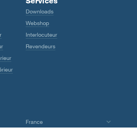
Services
Downloads
Webshop
r
Interlocuteur
ur
Revendeurs
rieur
érieur
France