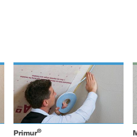
®
Primur
M