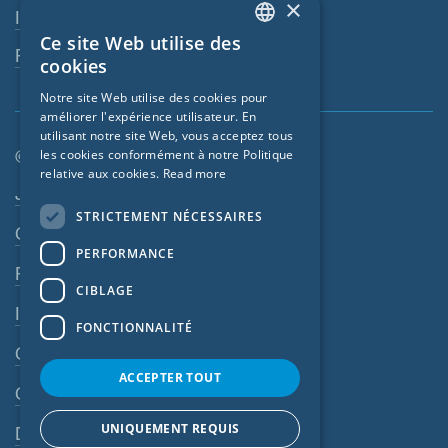
×
Interlocuteur
Ce site Web utilise des
ENGLISH
Revendeurs
cookies
GERMAN
Notre site Web utilise des cookies pour
améliorer l'expérience utilisateur. En
FRENCH
utilisant notre site Web, vous acceptez tous
CZECH
© SIGA 2026
les cookies conformément à notre Politique
relative aux cookies.
Read more
ITALIAN
Navigation en pied de page
Jobs
STRICTEMENT NÉCESSAIRES
LATVIAN
Contact
PERFORMANCE
LITHUANIAN
Règles de confidentialité
DUTCH
CIBLAGE
Impressum
POLISH
FONCTIONNALITÉ
CGV
SWEDISH
ACCEPTER TOUT
NORWEGIAN
CGA
ESTONIAN
UNIQUEMENT REQUIS
Dispositif d’alerte