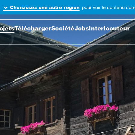
.
pour voir le contenu co
Choisissez une autre région
cher sur ce site web
ojets
Télécharger
Société
Jobs
Interlocuteur