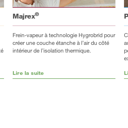
®
Majrex
P
Frein-vapeur à technologie Hygrobrid pour
C
créer une couche étanche à l’air du côté
a
intérieur de l’isolation thermique.
p
té
e
Lire la suite
L