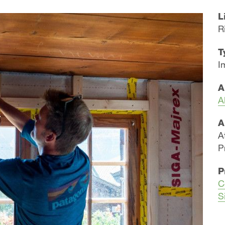
L
R
T
I
A
A
A
A
P
P
C
S