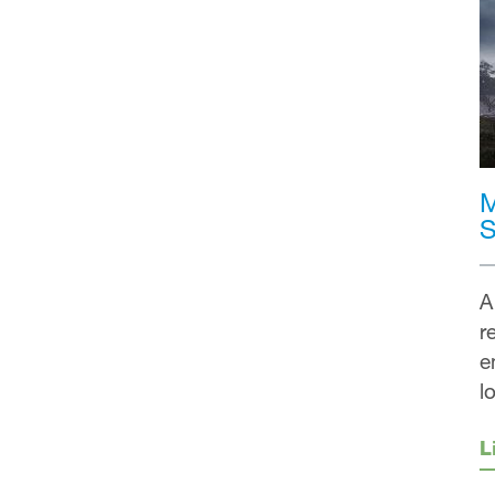
M
S
A
r
e
l
L