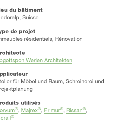
ieu du bâtiment
iederalp, Suisse
ype de projet
mmeubles résidentiels, Rénovation
rchitecte
bgottspon Werlen Architekten
pplicateur
telier für Möbel und Raum, Schreinerei und
rojektplanung
roduits utilisés
®
®
®
®
orvum
,
Majrex
,
Primur
,
Rissan
,
®
icrall