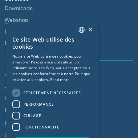
Downloads
Webshop
×
Interlocuteur
Ce site Web utilise des
ENGLISH
Revendeurs
cookies
GERMAN
Notre site Web utilise des cookies pour
améliorer l'expérience utilisateur. En
FRENCH
utilisant notre site Web, vous acceptez tous
CZECH
© SIGA 2026
les cookies conformément à notre Politique
relative aux cookies.
Read more
ITALIAN
Navigation en pied de page
Jobs
STRICTEMENT NÉCESSAIRES
LATVIAN
Contact
PERFORMANCE
LITHUANIAN
Règles de confidentialité
DUTCH
CIBLAGE
Impressum
POLISH
FONCTIONNALITÉ
CGV
SWEDISH