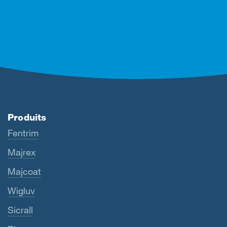
Produits
Fentrim
Majrex
Majcoat
Wigluv
Sicrall