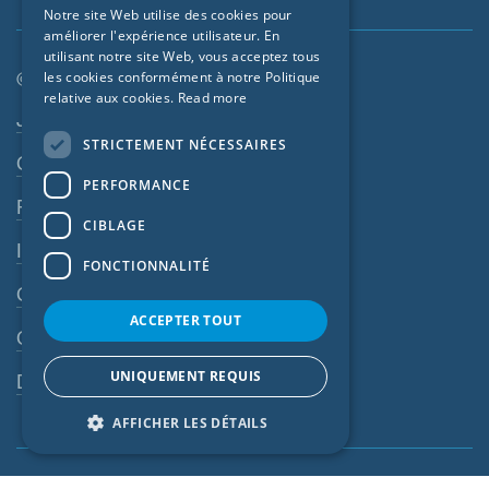
Notre site Web utilise des cookies pour
améliorer l'expérience utilisateur. En
FRENCH
utilisant notre site Web, vous acceptez tous
CZECH
© SIGA 2026
les cookies conformément à notre Politique
relative aux cookies.
Read more
ITALIAN
Navigation en pied de page
Jobs
STRICTEMENT NÉCESSAIRES
LATVIAN
Contact
PERFORMANCE
LITHUANIAN
Règles de confidentialité
DUTCH
CIBLAGE
Impressum
POLISH
FONCTIONNALITÉ
CGV
SWEDISH
ACCEPTER TOUT
NORWEGIAN
CGA
ESTONIAN
UNIQUEMENT REQUIS
Dispositif d’alerte
SLOVAK
AFFICHER LES DÉTAILS