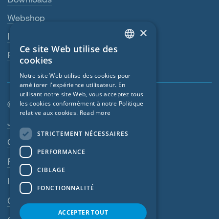
Webshop
×
Interlocuteur
Ce site Web utilise des
ENGLISH
Revendeurs
cookies
GERMAN
Notre site Web utilise des cookies pour
améliorer l'expérience utilisateur. En
FRENCH
utilisant notre site Web, vous acceptez tous
CZECH
© SIGA 2026
les cookies conformément à notre Politique
relative aux cookies.
Read more
ITALIAN
Navigation en pied de page
Jobs
STRICTEMENT NÉCESSAIRES
LATVIAN
Contact
PERFORMANCE
LITHUANIAN
Règles de confidentialité
DUTCH
CIBLAGE
Impressum
POLISH
FONCTIONNALITÉ
CGV
SWEDISH
ACCEPTER TOUT
NORWEGIAN