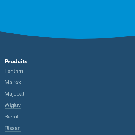
Produits
Fentrim
Majrex
Majcoat
Wigluv
Sicrall
Rissan