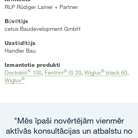
RLP Rüdiger Lainer + Partner
Būvētājs
cetus Baudevelopment GmbH
Uzstādītājs
Handler Bau
Izmantotie produkti
®
®
®
Dockskin
100
,
Fentrim
IS 20
,
Wigluv
black 60
,
®
Wigluv
"Mēs īpaši novērtējām vienmēr
aktīvās konsultācijas un atbalstu no