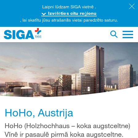
Laipni lūdzam SIGA vietnē .
Izvēlēties citu reģionu
, lai skatītu jūsu atrašanās vietai paredzēto saturu.
eklēt šajā tīmekļa lapā
Pārslēgt
Galve
HoHo, Austrija
HoHo (Holzhochhaus – koka augstceltne)
Vīnē ir pasaulē pirmā koka augstceltne.