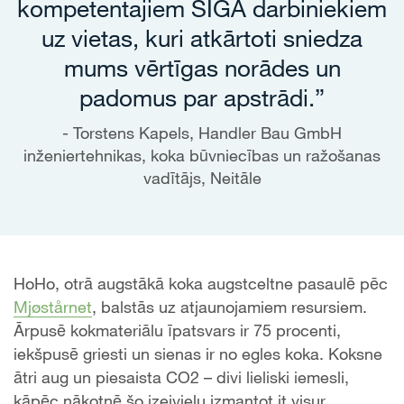
kompetentajiem SIGA darbiniekiem
uz vietas, kuri atkārtoti sniedza
mums vērtīgas norādes un
padomus par apstrādi.”
Torstens Kapels, Handler Bau GmbH
inženiertehnikas, koka būvniecības un ražošanas
vadītājs, Neitāle
HoHo, otrā augstākā koka augstceltne pasaulē pēc
Mjøstårnet
, balstās uz atjaunojamiem resursiem.
Ārpusē kokmateriālu īpatsvars ir 75 procenti,
iekšpusē griesti un sienas ir no egles koka. Koksne
ātri aug un piesaista CO2 – divi lieliski iemesli,
kāpēc nākotnē šo izejvielu izmantot it visur.