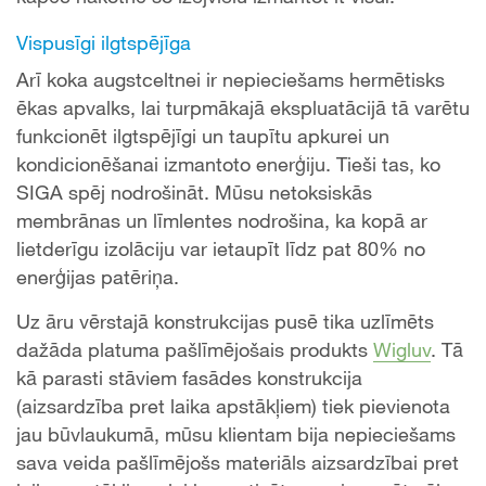
Vispusīgi ilgtspējīga
Arī koka augstceltnei ir nepieciešams hermētisks
ēkas apvalks, lai turpmākajā ekspluatācijā tā varētu
funkcionēt ilgtspējīgi un taupītu apkurei un
kondicionēšanai izmantoto enerģiju. Tieši tas, ko
SIGA spēj nodrošināt. Mūsu netoksiskās
membrānas un līmlentes nodrošina, ka kopā ar
lietderīgu izolāciju var ietaupīt līdz pat 80% no
enerģijas patēriņa.
Uz āru vērstajā konstrukcijas pusē tika uzlīmēts
dažāda platuma pašlīmējošais produkts
Wigluv
. Tā
kā parasti stāviem fasādes konstrukcija
(aizsardzība pret laika apstākļiem) tiek pievienota
jau būvlaukumā, mūsu klientam bija nepieciešams
sava veida pašlīmējošs materiāls aizsardzībai pret