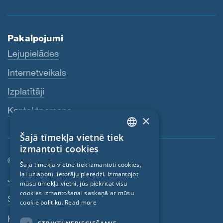
Pakalpojumi
Lejupielādes
Internetveikals
Izplatītāji
Kontaktpersona
×
Šajā tīmekļa vietnē tiek
ENGLISH
izmantoti cookies
GERMAN
© SIGA 2026
Šajā tīmekļa vietnē tiek izmantoti cookies,
lai uzlabotu lietotāju pieredzi. Izmantojot
FRENCH
Kājenes navigācija
Jobs
mūsu tīmekļa vietni, jūs piekrītat visu
CZECH
cookies izmantošanai saskaņā ar mūsu
Sazinieties
cookie politiku.
Read more
ITALIAN
Konfidencialitātes politika