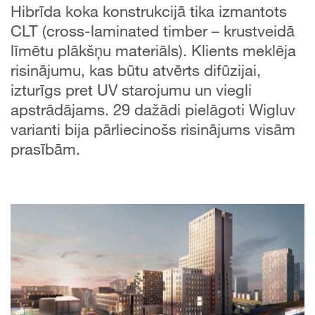
Hibrīda koka konstrukcijā tika izmantots
CLT (cross-laminated timber – krustveidā
līmētu plākšņu materiāls). Klients meklēja
risinājumu, kas būtu atvērts difūzijai,
izturīgs pret UV starojumu un viegli
apstrādājams. 29 dažādi pielāgoti Wigluv
varianti bija pārliecinošs risinājums visām
prasībām.