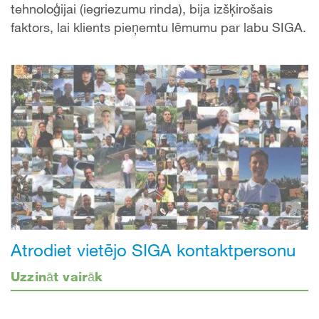
tehnoloģijai (iegriezumu rinda), bija izšķirošais
faktors, lai klients pieņemtu lēmumu par labu SIGA.
Atrodiet vietējo SIGA kontaktpersonu
Uzzināt vairāk