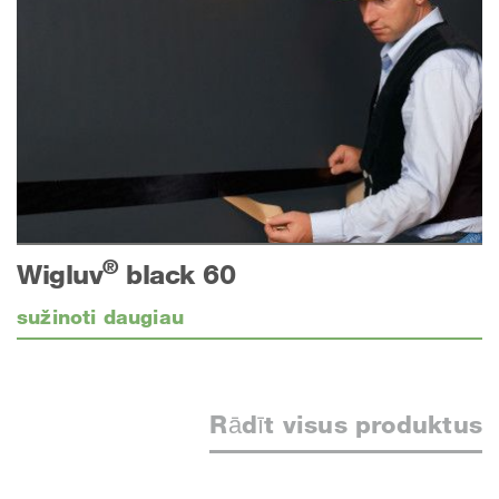
®
Wigluv
black 60
sužinoti daugiau
Rādīt visus produktus