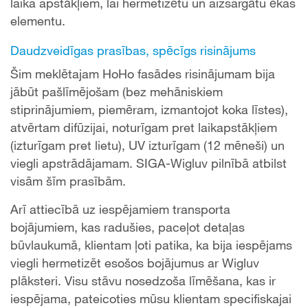
laika apstākļiem, lai hermetizētu un aizsargātu ēkas
elementu.
Daudzveidīgas prasības, spēcīgs risinājums
Šim meklētajam HoHo fasādes risinājumam bija
jābūt pašlīmējošam (bez mehāniskiem
stiprinājumiem, piemēram, izmantojot koka līstes),
atvērtam difūzijai, noturīgam pret laikapstākļiem
(izturīgam pret lietu), UV izturīgam (12 mēneši) un
viegli apstrādājamam. SIGA-Wigluv pilnībā atbilst
visām šīm prasībām.
Arī attiecībā uz iespējamiem transporta
bojājumiem, kas radušies, paceļot detaļas
būvlaukumā, klientam ļoti patika, ka bija iespējams
viegli hermetizēt esošos bojājumus ar Wigluv
plāksteri. Visu stāvu nosedzoša līmēšana, kas ir
iespējama, pateicoties mūsu klientam specifiskajai