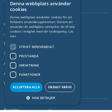
Denna webbplats använder
ENGLISH
cookies
GERMAN
Denna webbplats använder cookies för att
förbättra användarupplevelsen. Genom att
FRENCH
© SIGA 2026
använda vår webbplats samtycker du till alla
CZECH
cookies i enlighet med vår cookiepolicy.
Läs
Footer-navigation
Jobb
mer
ITALIAN
Kontakta
STRIKT NÖDVÄNDIGT
LATVIAN
Sekretesspolicy
PRESTANDA
LITHUANIAN
Avtryck
DUTCH
INRIKTNING
Allmänna villkor
POLISH
FUNKTIONER
SWEDISH
Visselblasarsystem
ACCEPTERA ALLA
ENDAST KRÄVS
NORWEGIAN
VISA DETALJER
ESTONIAN
SLOVAK
Sverige