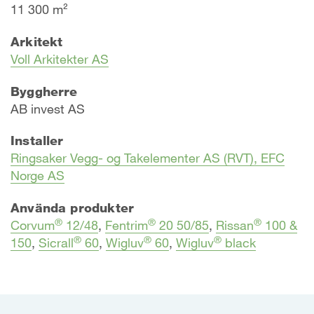
11 300 m²
Arkitekt
Voll Arkitekter AS
Byggherre
AB invest AS
Installer
Ringsaker Vegg- og Takelementer AS (RVT), EFC
Norge AS
Använda produkter
®
®
®
Corvum
12/48
,
Fentrim
20 50/85
,
Rissan
100 &
®
®
®
150
,
Sicrall
60
,
Wigluv
60
,
Wigluv
black