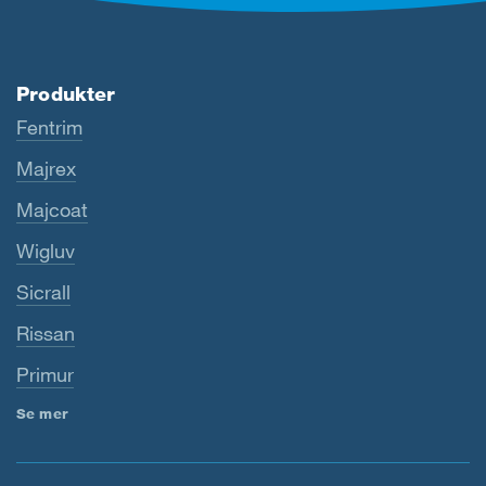
Produkter
Fentrim
Majrex
Majcoat
Wigluv
Sicrall
Rissan
Primur
Se mer