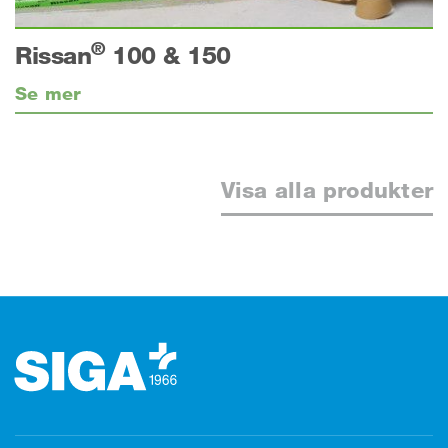
®
Rissan
100 & 150
Se mer
Visa alla produkter
Footer (sidfot)