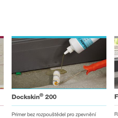
®
F
Dockskin
200
R
Primer bez rozpouštědel pro zpevnění