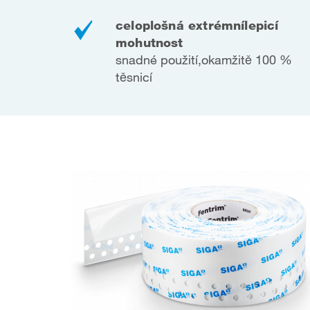
celoplošná extrémní
lepicí
mohutnost
snadné použití,
okamžitě 100 %
těsnicí