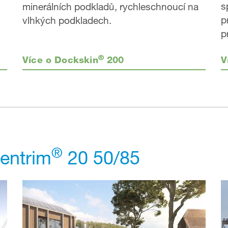
s
minerálních podkladů, rychleschnoucí na
p
vlhkých podkladech.
p
®
V
Více o Dockskin
200
®
Fentrim
20 50/85