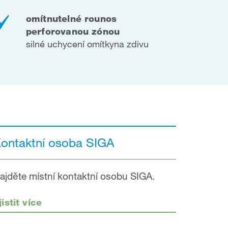
omítnutelné rouno
s
perforovanou zónou
silné uchycení omítky
na zdivu
ontaktní osoba SIGA
ajděte místní kontaktní osobu SIGA.
jistit více