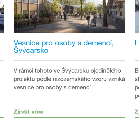
Vesnice pro osoby s demencí,
L
Švýcarsko
V rámci tohoto ve Švýcarsku ojedinělého
B
projektu podle nizozemského vzoru vzniká
s
vesnice pro osoby s demencí.
p
p
Zjistit více
Z