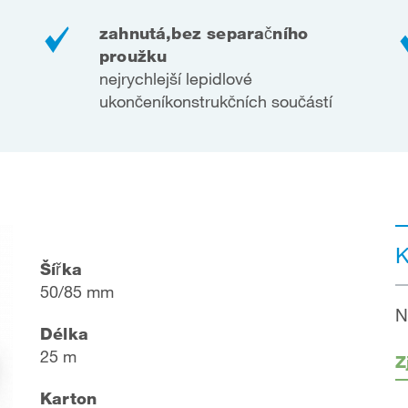
zahnutá,
bez separačního
proužku
nejrychlejší lepidlové
ukončení
konstrukčních součástí
K
Šířka
50/85 mm
N
Délka
25 m
Z
Karton