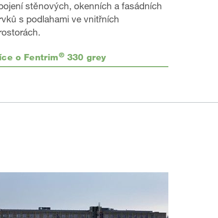
pojení stěnových, okenních a fasádních
rvků s podlahami ve vnitřních
rostorách.
®
íce o Fentrim
330 grey