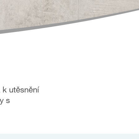
 k utěsnění
y s