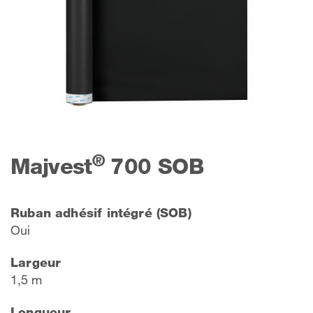
®
Majvest
700 SOB
Ruban adhésif intégré (SOB)
Oui
Largeur
1,5 m
Longueur