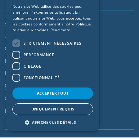
GERMAN
Notre site Web utilise des cookies pour
améliorer l'expérience utilisateur. En
FRENCH
utilisant notre site Web, vous acceptez tous
CZECH
© SIGA 2026
les cookies conformément à notre Politique
relative aux cookies.
Read more
ITALIAN
Navigation en pied de page
Jobs
STRICTEMENT NÉCESSAIRES
LATVIAN
Contact
PERFORMANCE
LITHUANIAN
Règles de confidentialité
DUTCH
CIBLAGE
Impressum
POLISH
FONCTIONNALITÉ
CGV
SWEDISH
ACCEPTER TOUT
NORWEGIAN
CGA
ESTONIAN
UNIQUEMENT REQUIS
Dispositif d’alerte
SLOVAK
AFFICHER LES DÉTAILS