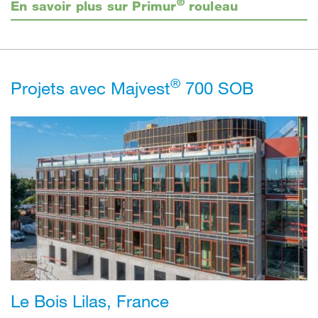
®
En savoir plus sur Primur
rouleau
®
Projets avec Majvest
700 SOB
Le Bois Lilas, France