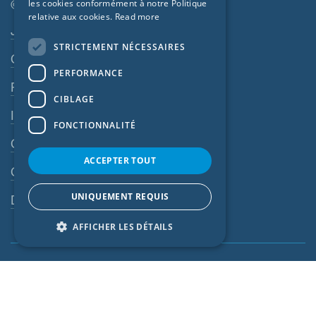
CZECH
© SIGA 2026
les cookies conformément à notre Politique
relative aux cookies.
Read more
ITALIAN
Navigation en pied de page
Jobs
STRICTEMENT NÉCESSAIRES
LATVIAN
Contact
PERFORMANCE
LITHUANIAN
Règles de confidentialité
DUTCH
CIBLAGE
Impressum
POLISH
FONCTIONNALITÉ
CGV
SWEDISH
ACCEPTER TOUT
NORWEGIAN
CGA
ESTONIAN
UNIQUEMENT REQUIS
Dispositif d’alerte
SLOVAK
AFFICHER LES DÉTAILS
France