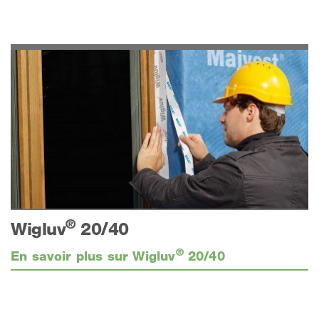
®
Wigluv
20/40
®
En savoir plus sur Wigluv
20/40