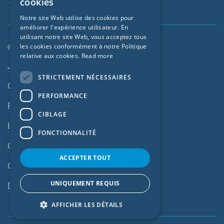
cookies
GERMAN
Notre site Web utilise des cookies pour
améliorer l'expérience utilisateur. En
FRENCH
utilisant notre site Web, vous acceptez tous
CZECH
© SIGA 2026
les cookies conformément à notre Politique
relative aux cookies.
Read more
ITALIAN
Navigation en pied de page
Jobs
STRICTEMENT NÉCESSAIRES
LATVIAN
Contact
PERFORMANCE
LITHUANIAN
Règles de confidentialité
DUTCH
CIBLAGE
Impressum
POLISH
FONCTIONNALITÉ
CGV
SWEDISH
ACCEPTER TOUT
NORWEGIAN
CGA
ESTONIAN
UNIQUEMENT REQUIS
Dispositif d’alerte
SLOVAK
AFFICHER LES DÉTAILS