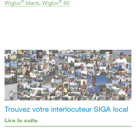
®
®
Wigluv
black
,
Wigluv
60
Trouvez votre interlocuteur SIGA local
Lire la suite