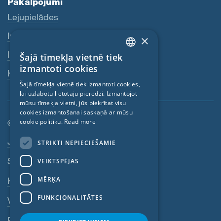
Pakalpojumi
Lejupielādes
Internetveikals
×
Izplatītāji
Šajā tīmekļa vietnē tiek
ENGLISH
izmantoti cookies
Kontaktpersona
GERMAN
Šajā tīmekļa vietnē tiek izmantoti cookies,
lai uzlabotu lietotāju pieredzi. Izmantojot
FRENCH
mūsu tīmekļa vietni, jūs piekrītat visu
CZECH
cookies izmantošanai saskaņā ar mūsu
cookie politiku.
Read more
© SIGA 2026
ITALIAN
Kājenes navigācija
Jobs
STRIKTI NEPIECIEŠAMIE
LATVIAN
Sazinieties
VEIKTSPĒJAS
LITHUANIAN
DUTCH
MĒRĶA
Konfidencialitātes politika
POLISH
FUNKCIONALITĀTES
VDN
SWEDISH
Rekvizīti