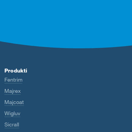
Produkti
Fentrim
Majrex
Majcoat
Wigluv
Sicrall