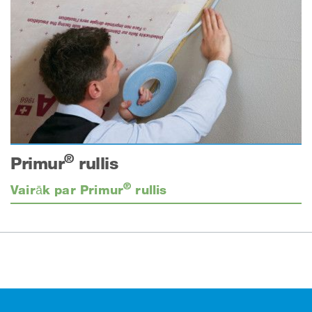
®
Primur
rullis
®
Vairāk par Primur
rullis
Kājene