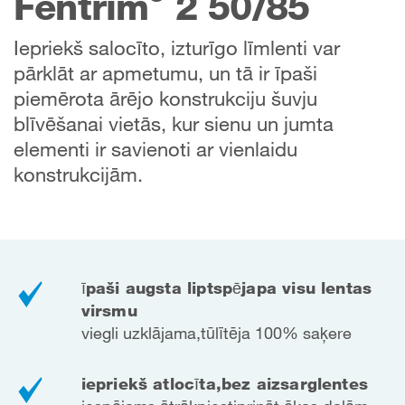
Fentrim
2 50/85
Iepriekš salocīto, izturīgo līmlenti var
pārklāt ar apmetumu, un tā ir īpaši
piemērota ārējo konstrukciju šuvju
blīvēšanai vietās, kur sienu un jumta
elementi ir savienoti ar vienlaidu
konstrukcijām.
īpaši augsta liptspēja
pa visu lentas
virsmu
viegli uzklājama,
tūlītēja 100% saķere
iepriekš atlocīta,
bez aizsarglentes