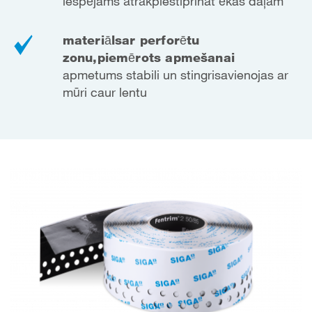
iespējams ātrāk
piestiprināt ēkas daļām
materiāls
ar perforētu
zonu,
piemērots apmešanai
apmetums stabili un stingri
savienojas ar
mūri caur lentu