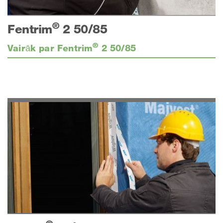
®
Fentrim
2 50/85
®
Vairāk par Fentrim
2 50/85