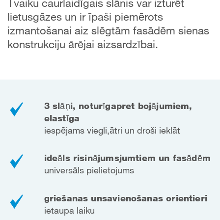
Tvaiku caurlaidīgais slānis var izturēt
lietusgāzes un ir īpaši piemērots
izmantošanai aiz slēgtām fasādēm sienas
konstrukciju ārējai aizsardzībai.
3 slāņi, noturīga
pret bojājumiem,
elastīga
iespējams viegli,
ātri un droši ieklāt
ideāls risinājums
jumtiem un fasādēm
universāls pielietojums
griešanas un
savienošanas orientieri
ietaupa laiku