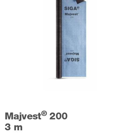
®
Majvest
200
3 m