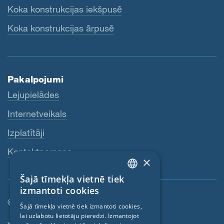
Koka konstrukcijas iekšpusē
Koka konstrukcijas ārpusē
Pakalpojumi
Lejupielādes
Internetveikals
Izplatītāji
Kontaktpersona
×
Šajā tīmekļa vietnē tiek
ENGLISH
izmantoti cookies
GERMAN
© SIGA 2026
Šajā tīmekļa vietnē tiek izmantoti cookies,
lai uzlabotu lietotāju pieredzi. Izmantojot
FRENCH
Kājenes navigācija
Jobs