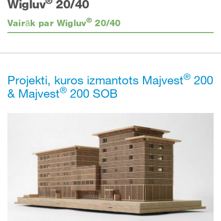
®
Wigluv
20/40
®
Vairāk par Wigluv
20/40
®
Projekti, kuros izmantots Majvest
200
®
& Majvest
200 SOB