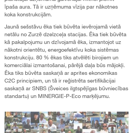
īpaša aura. Tā ir uzņēmuma vīzija par nākotnes
koka konstrukcijām.
Jaunā sešstāvu ēka tiek būvēta ievērojamā vietā
netālu no Zurzē dzelzceļa stacijas. Ēka tiek būvēta
kā pakalpojumu un dzīvojamā ēka, izmantojot uz
nākotni orientētu, energoefektīvu koka sistēmas
konstrukciju. 80 % ēkas tiks atvēlēti birojiem un
komerciālai izmantošanai, pārējā daļa būs mājokļi.
Ēka tiks būvēta saskaņā ar aprites ekonomikas
C2C principiem, un tā ir reģistrēta sertifikācijai
saskaņā ar SNBS (Šveices ilgtspējīgas būvniecības
standartu) un MINERGIE-P-Eco marķējumu.