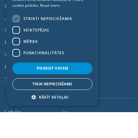
© SIGA 2026
cookie politiku.
Read more
ITALIAN
Kājenes navigācija
Jobs
STRIKTI NEPIECIEŠAMIE
LATVIAN
Sazinieties
VEIKTSPĒJAS
LITHUANIAN
DUTCH
MĒRĶA
Konfidencialitātes politika
POLISH
FUNKCIONALITĀTES
VDN
SWEDISH
Rekvizīti
PIEKRIST VISIEM
NORWEGIAN
Trauksmes sistēma
ESTONIAN
TIKAI NEPIECIEŠAMS
SLOVAK
RĀDĪT DETAĻAS
Latvija