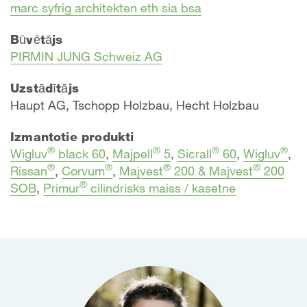
marc syfrig architekten eth sia bsa
Būvētājs
PIRMIN JUNG Schweiz AG
Uzstādītājs
Haupt AG, Tschopp Holzbau, Hecht Holzbau
Izmantotie produkti
®
®
®
®
Wigluv
black 60
,
Majpell
5
,
Sicrall
60
,
Wigluv
,
®
®
®
®
Rissan
,
Corvum
,
Majvest
200 & Majvest
200
®
SOB
,
Primur
cilindrisks maiss / kasetne