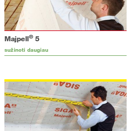
®
Majpell
5
sužinoti daugiau