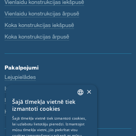
Vienlaidu konstrukcijas iekšpusē
Vienlaidu konstrukcijas ārpusē
Koka konstrukcijas iekšpusē
Koka konstrukcijas ārpusē
Pakalpojumi
Lejupielādes
Internetveikals
×
Izplatītāji
Šajā tīmekļa vietnē tiek
ENGLISH
izmantoti cookies
Kontaktpersona
GERMAN
Šajā tīmekļa vietnē tiek izmantoti cookies,
lai uzlabotu lietotāju pieredzi. Izmantojot
FRENCH
mūsu tīmekļa vietni, jūs piekrītat visu
CZECH
cookies izmantošanai saskaņā ar mūsu