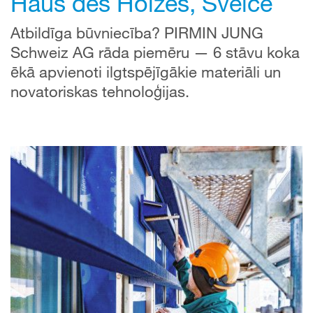
Haus des Holzes, Šveice
Atbildīga būvniecība? PIRMIN JUNG
Schweiz AG rāda piemēru — 6 stāvu koka
ēkā apvienoti ilgtspējīgākie materiāli un
novatoriskas tehnoloģijas.