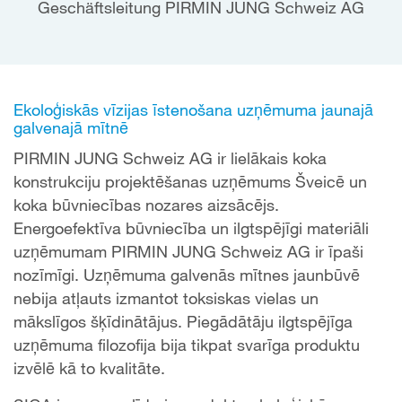
Geschäftsleitung PIRMIN JUNG Schweiz AG
Ekoloģiskās vīzijas īstenošana uzņēmuma jaunajā
galvenajā mītnē
PIRMIN JUNG Schweiz AG ir lielākais koka
konstrukciju projektēšanas uzņēmums Šveicē un
koka būvniecības nozares aizsācējs.
Energoefektīva būvniecība un ilgtspējīgi materiāli
uzņēmumam PIRMIN JUNG Schweiz AG ir īpaši
nozīmīgi. Uzņēmuma galvenās mītnes jaunbūvē
nebija atļauts izmantot toksiskas vielas un
mākslīgos šķīdinātājus. Piegādātāju ilgtspējīga
uzņēmuma filozofija bija tikpat svarīga produktu
izvēlē kā to kvalitāte.