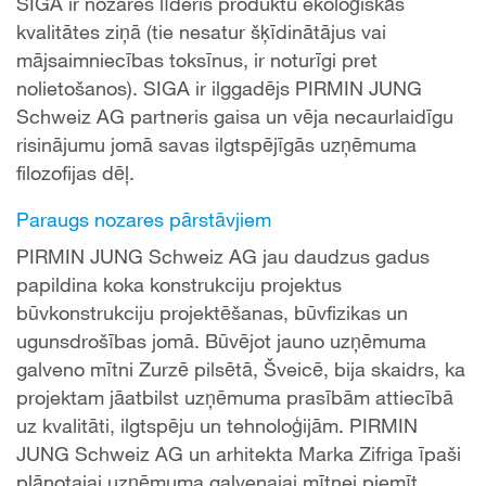
SIGA ir nozares līderis produktu ekoloģiskās
kvalitātes ziņā (tie nesatur šķīdinātājus vai
mājsaimniecības toksīnus, ir noturīgi pret
nolietošanos). SIGA ir ilggadējs PIRMIN JUNG
Schweiz AG partneris gaisa un vēja necaurlaidīgu
risinājumu jomā savas ilgtspējīgās uzņēmuma
filozofijas dēļ.
Paraugs nozares pārstāvjiem
PIRMIN JUNG Schweiz AG jau daudzus gadus
papildina koka konstrukciju projektus
būvkonstrukciju projektēšanas, būvfizikas un
ugunsdrošības jomā. Būvējot jauno uzņēmuma
galveno mītni Zurzē pilsētā, Šveicē, bija skaidrs, ka
projektam jāatbilst uzņēmuma prasībām attiecībā
uz kvalitāti, ilgtspēju un tehnoloģijām. PIRMIN
JUNG Schweiz AG un arhitekta Marka Zifriga īpaši
plānotajai uzņēmuma galvenajai mītnei piemīt