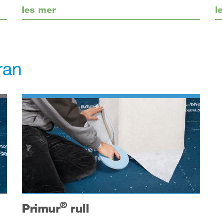
les mer
l
ran
®
Primur
rull