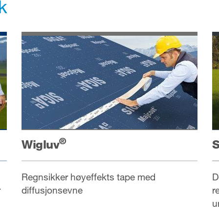
k
®
Wigluv
S
Regnsikker høyeffekts tape med
D
r
diffusjonsevne
r
u