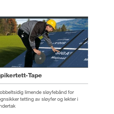
pikertett-Tape
obbeltsidig limende sløyfebånd for
egnsikker tetting av sløyfer og lekter i
ndertak