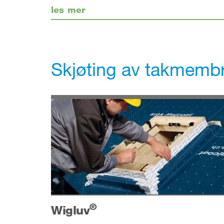
les mer
Skjøting av takmemb
®
Wigluv