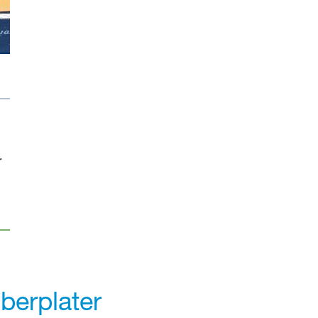
r
iberplater