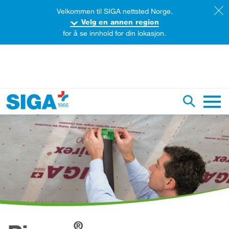
Velkommen til SIGA nettsted Norge.
Velg en annen region
for å se innhold for din lokasjon.
øk på dette nettstedet
Aktiver/d
Hoved
®