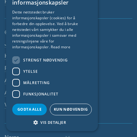
Kontaktperson
informasjonskapsler
GERMAN
Dette nettstedet bruker
informasjonskapsler (cookies) for å
FRENCH
forbedre din opplevelse. Ved å bruke
CZECH
nettstedet vårt samtykker du i alle
© SIGA 2026
informasjonskapsler i samsvar med
ITALIAN
retningslinjene våre for
Footer navigasjon
Jobber
informasjonskapsler.
Read more
LATVIAN
Kontakt
STRENGT NØDVENDIG
LITHUANIAN
Personvernerklæring
DUTCH
YTELSE
Avtrykk
POLISH
MÅLRETTING
SWEDISH
Alminnelige Vilkår
FUNKSJONALITET
NORWEGIAN
Varslersystem
GODTA ALLE
KUN NØDVENDIG
ESTONIAN
SLOVAK
VIS DETALJER