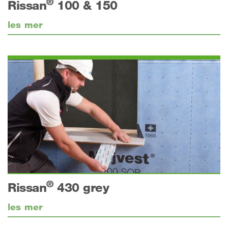
®
Rissan
100 & 150
les mer
®
Rissan
430 grey
les mer