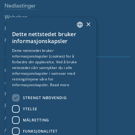
Nedlastinger
Webshop
×
Fagforhandler
Dette nettstedet bruker
ENGLISH
Kontaktperson
informasjonskapsler
GERMAN
Dette nettstedet bruker
informasjonskapsler (cookies) for å
FRENCH
forbedre din opplevelse. Ved å bruke
CZECH
nettstedet vårt samtykker du i alle
© SIGA 2026
informasjonskapsler i samsvar med
ITALIAN
retningslinjene våre for
Footer navigasjon
Jobber
informasjonskapsler.
Read more
LATVIAN
Kontakt
STRENGT NØDVENDIG
LITHUANIAN
Personvernerklæring
DUTCH
YTELSE
Avtrykk
POLISH
MÅLRETTING
SWEDISH
Alminnelige Vilkår
FUNKSJONALITET