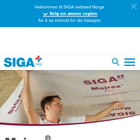
Velkommen til SIGA nettsted Norge.
Velg en annen region
for å se innhold for din lokasjon.
øk på dette nettstedet
Aktiver/d
Hoved
®