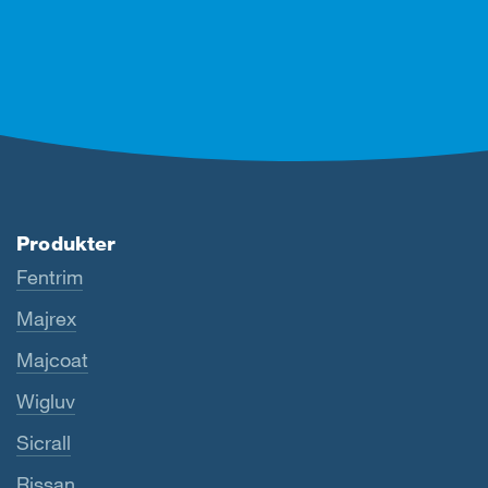
Produkter
Fentrim
Majrex
Majcoat
Wigluv
Sicrall
Rissan