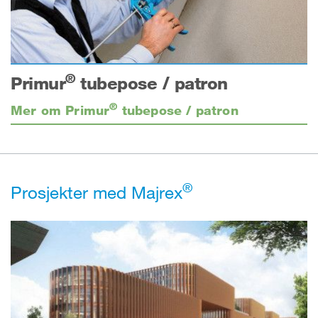
®
Primur
tubepose / patron
®
Mer om Primur
tubepose / patron
®
Prosjekter med Majrex