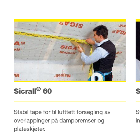
®
S
Sicrall
60
S
Stabil tape for til lufttett forsegling av
i
overlappinger på dampbremser og
plateskjøter.