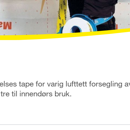
lses tape for varig lufttett forsegling a
e til innendørs bruk.