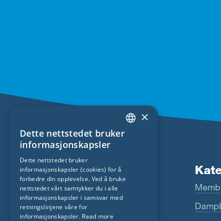
×
Dette nettstedet bruker
ENGLISH
informasjonskapsler
GERMAN
Dette nettstedet bruker
Produkter
Kate
informasjonskapsler (cookies) for å
FRENCH
forbedre din opplevelse. Ved å bruke
Fentrim
Membr
CZECH
nettstedet vårt samtykker du i alle
informasjonskapsler i samsvar med
ITALIAN
Majrex
Dampb
retningslinjene våre for
informasjonskapsler.
Read more
LATVIAN