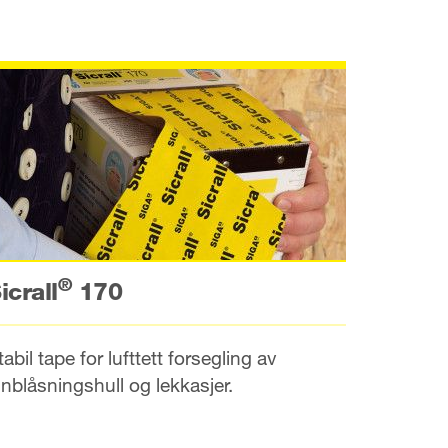
®
icrall
170
tabil tape for lufttett forsegling av
nnblåsningshull og lekkasjer.