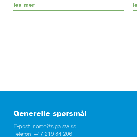
les mer
l
Generelle spørsmål
E-post
norge@siga.swiss
Telefon
+47 219 84 206