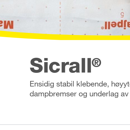
Sicrall
®
Ensidig stabil klebende, høyyte
dampbremser og underlag av tr