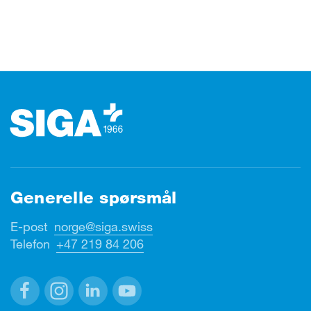
Footer (bunntekst)
Generelle spørsmål
E-post
norge@siga.swiss
Telefon
+47 219 84 206