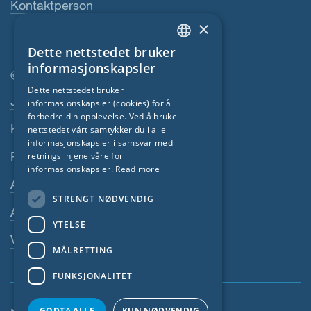
Kontaktperson
×
Dette nettstedet bruker
ENGLISH
informasjonskapsler
© SIGA 2026
GERMAN
Dette nettstedet bruker
Footer navigasjon
Jobber
informasjonskapsler (cookies) for å
FRENCH
forbedre din opplevelse. Ved å bruke
Kontakt
CZECH
nettstedet vårt samtykker du i alle
informasjonskapsler i samsvar med
ITALIAN
Personvernerklæring
retningslinjene våre for
informasjonskapsler.
Read more
LATVIAN
Avtrykk
STRENGT NØDVENDIG
LITHUANIAN
Alminnelige Vilkår
DUTCH
YTELSE
Varslersystem
POLISH
MÅLRETTING
SWEDISH
FUNKSJONALITET
NORWEGIAN
GODTA ALLE
KUN NØDVENDIG