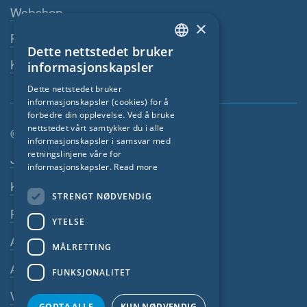
Webshop
×
Fagforhandler
Dette nettstedet bruker
ENGLISH
Kontaktperson
informasjonskapsler
GERMAN
Dette nettstedet bruker
informasjonskapsler (cookies) for å
FRENCH
forbedre din opplevelse. Ved å bruke
CZECH
nettstedet vårt samtykker du i alle
© SIGA 2026
informasjonskapsler i samsvar med
ITALIAN
retningslinjene våre for
Footer navigasjon
Jobber
informasjonskapsler.
Read more
LATVIAN
Kontakt
STRENGT NØDVENDIG
LITHUANIAN
Personvernerklæring
DUTCH
YTELSE
Avtrykk
POLISH
MÅLRETTING
SWEDISH
Alminnelige Vilkår
FUNKSJONALITET
NORWEGIAN
Varslersystem
GODTA ALLE
KUN NØDVENDIG