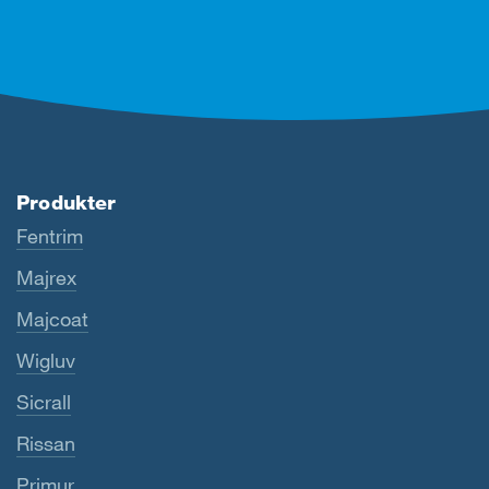
Produkter
Fentrim
Majrex
Majcoat
Wigluv
Sicrall
Rissan
Primur