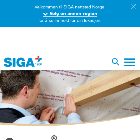
Velkommen til SIGA nettsted Norge.
Velg en annen region
for å se innhold for din lokasjon.
øk på dette nettstedet
Aktiver/d
Hoved
®