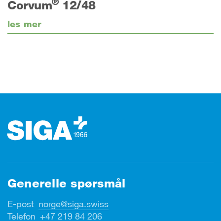
®
Corvum
12/48
les mer
Footer (bunntekst)
Generelle spørsmål
E-post
norge@siga.swiss
Telefon
+47 219 84 206