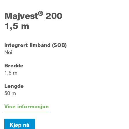
®
Majvest
200
1,5 m
Integrert limbånd (SOB)
Nei
Bredde
1,5 m
Lengde
50 m
Vise informasjon
Kjøp nå