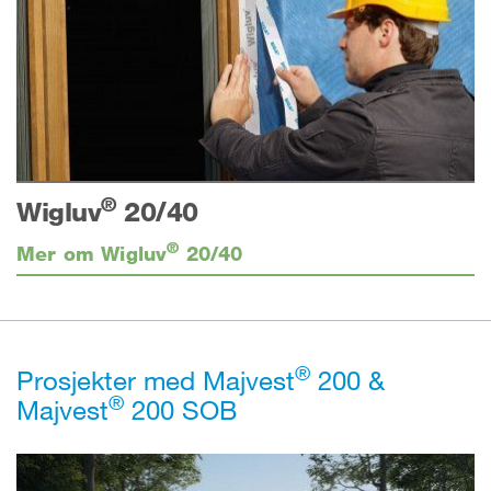
®
Wigluv
20/40
®
Mer om Wigluv
20/40
®
Prosjekter med Majvest
200 &
®
Majvest
200 SOB