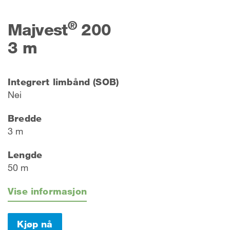
®
Majvest
200
3 m
Integrert limbånd (SOB)
Nei
Bredde
3 m
Lengde
50 m
Vise informasjon
Kjøp nå