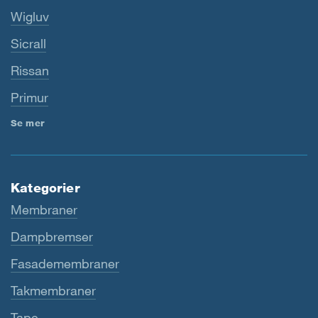
Wigluv
Sicrall
Rissan
Primur
Se mer
Kategorier
Membraner
Dampbremser
Fasademembraner
Takmembraner
Tape