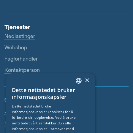
Tjenester
Nedlastinger
Webshop
Fagforhandler
Kontaktperson
×
Dette nettstedet bruker
ENGLISH
informasjonskapsler
© SIGA 2026
GERMAN
Dette nettstedet bruker
Footer navigasjon
Jobber
informasjonskapsler (cookies) for å
FRENCH
forbedre din opplevelse. Ved å bruke
Kontakt
CZECH
nettstedet vårt samtykker du i alle
informasjonskapsler i samsvar med
ITALIAN