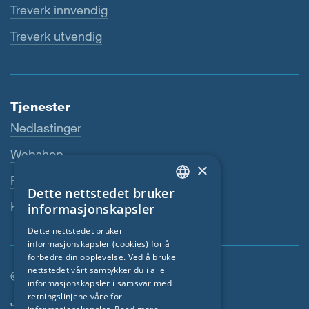
Treverk innvendig
Treverk utvendig
Tjenester
Nedlastinger
Webshop
×
Fagforhandler
Dette nettstedet bruker
ENGLISH
Kontaktperson
informasjonskapsler
GERMAN
Dette nettstedet bruker
informasjonskapsler (cookies) for å
FRENCH
forbedre din opplevelse. Ved å bruke
CZECH
nettstedet vårt samtykker du i alle
© SIGA 2026
informasjonskapsler i samsvar med
ITALIAN
retningslinjene våre for
Footer navigasjon
Jobber